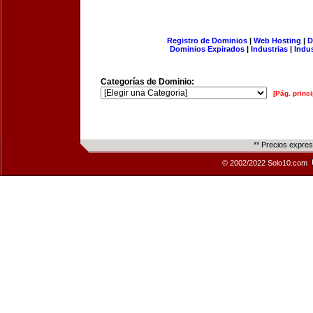
Registro de Dominios
|
Web Hosting
|
D
Dominios Expirados
|
Industrias
|
Indu
Categorías de Dominio:
[Pág. princi
** Precios expre
© 2002/2022 Solo10.com