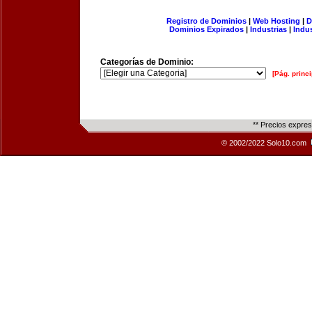
Registro de Dominios
|
Web Hosting
|
D
Dominios Expirados
|
Industrias
|
Indu
Categorías de Dominio:
[Pág. princi
** Precios expre
© 2002/2022 Solo10.com