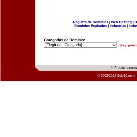
Registro de Dominios
|
Web Hosting
|
D
Dominios Expirados
|
Industrias
|
Indu
Categorías de Dominio:
[Pág. princi
** Precios expre
© 2002/2022 Solo10.com