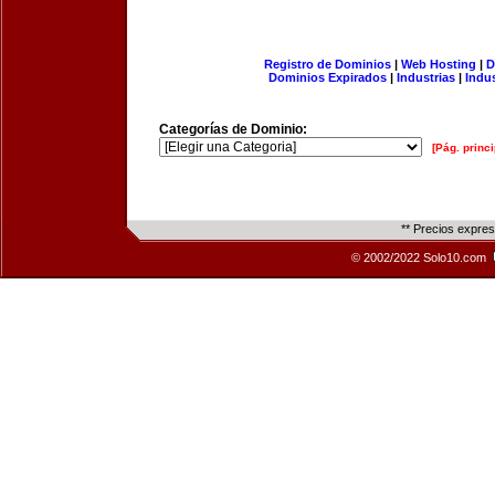
Registro de Dominios
|
Web Hosting
|
D
Dominios Expirados
|
Industrias
|
Indu
Categorías de Dominio:
[Pág. princi
** Precios expre
© 2002/2022 Solo10.com