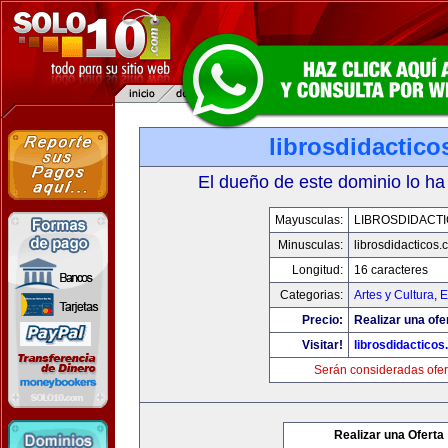
librosdidactic
El dueño de este dominio lo ha
Mayusculas:
LIBROSDIDACT
Minusculas:
librosdidacticos
Longitud:
16 caracteres
Categorias:
Artes y Cultura
,
E
Precio:
Realizar una ofe
Visitar!
librosdidactico
Serán consideradas ofer
Realizar una Oferta