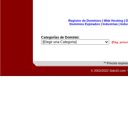
Registro de Dominios
|
Web Hosting
|
D
Dominios Expirados
|
Industrias
|
Indu
Categorías de Dominio:
[Pág. princi
** Precios expre
© 2002/2022 Solo10.com