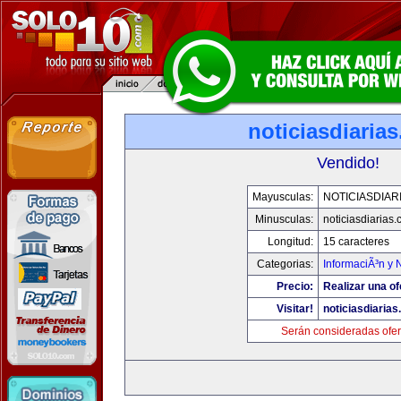
noticiasdiaria
Vendido!
Mayusculas:
NOTICIASDIAR
Minusculas:
noticiasdiarias
Longitud:
15 caracteres
Categorias:
InformaciÃ³n y N
Precio:
Realizar una of
Visitar!
noticiasdiaria
Serán consideradas ofer