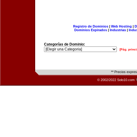
Registro de Dominios
|
Web Hosting
|
D
Dominios Expirados
|
Industrias
|
Indu
Categorías de Dominio:
[Pág. princi
** Precios expre
© 2002/2022 Solo10.com