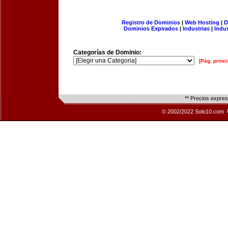
Registro de Dominios
|
Web Hosting
|
D
Dominios Expirados
|
Industrias
|
Indu
Categorías de Dominio:
[Pág. princi
** Precios expre
© 2002/2022 Solo10.com