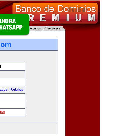
com
M
dades
,
Portales
tas