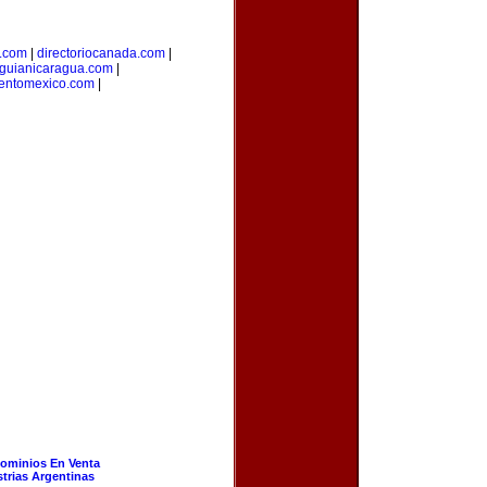
l.com
|
directoriocanada.com
|
guianicaragua.com
|
ientomexico.com
|
ominios En Venta
strias Argentinas