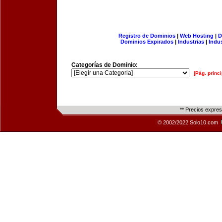
Registro de Dominios
|
Web Hosting
|
D
Dominios Expirados
|
Industrias
|
Indu
Categorías de Dominio:
[Pág. princi
** Precios expre
© 2002/2022 Solo10.com