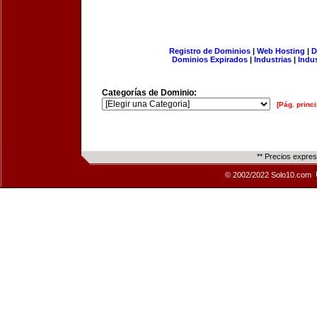
Registro de Dominios
|
Web Hosting
|
D
Dominios Expirados
|
Industrias
|
Indu
Categorías de Dominio:
[Pág. princi
** Precios expre
© 2002/2022 Solo10.com