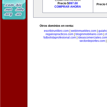
COMPRAR AHORA
Precio $
997.00
Precio 
COMPRAR AHORA
Otros dominios en venta:
escribirunlibro.com
|
webinmuebles.com
|
guiaho
regalospracticos.com
|
bloginmobiliario.com
|
c
futbolistaprofesional.com
|
ideascomerciales.co
sectordeportes.com
|