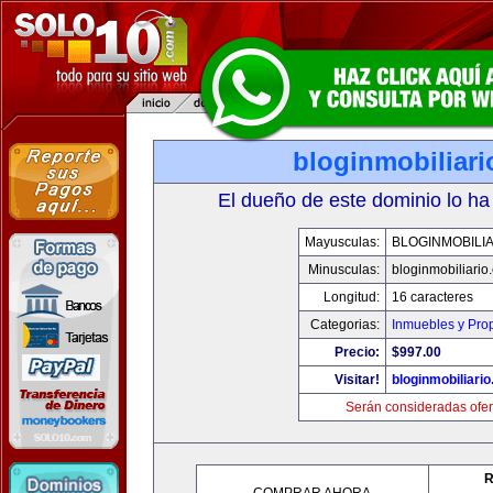
bloginmobiliar
El dueño de este dominio lo ha
Mayusculas:
BLOGINMOBILI
Minusculas:
bloginmobiliario
Longitud:
16 caracteres
Categorias:
Inmuebles y Pro
Precio:
$997.00
Visitar!
bloginmobiliari
Serán consideradas ofer
R