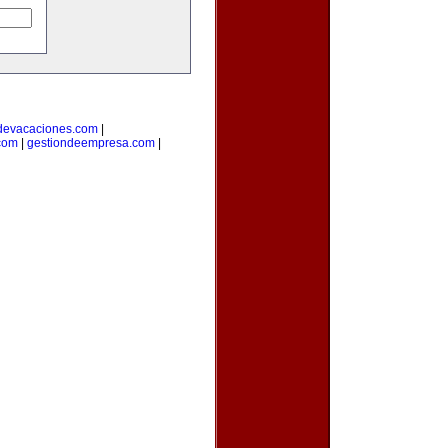
devacaciones.com
|
.com
|
gestiondeempresa.com
|