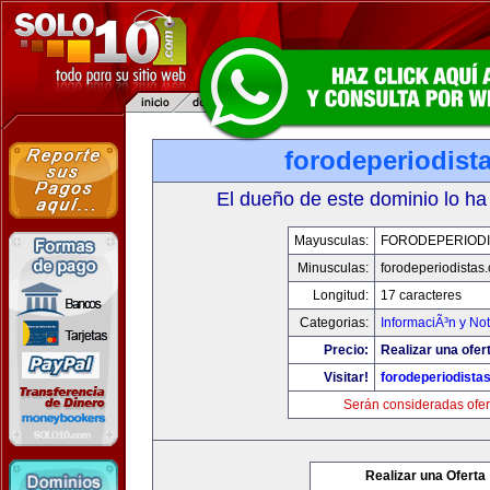
forodeperiodist
El dueño de este dominio lo ha
Mayusculas:
FORODEPERIODI
Minusculas:
forodeperiodistas
Longitud:
17 caracteres
Categorias:
InformaciÃ³n y Not
Precio:
Realizar una ofer
Visitar!
forodeperiodista
Serán consideradas ofer
Realizar una Oferta