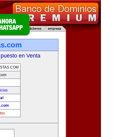
as.com
 puesto en Venta
STAS.COM
.com
icias
ta!
s.com
tas