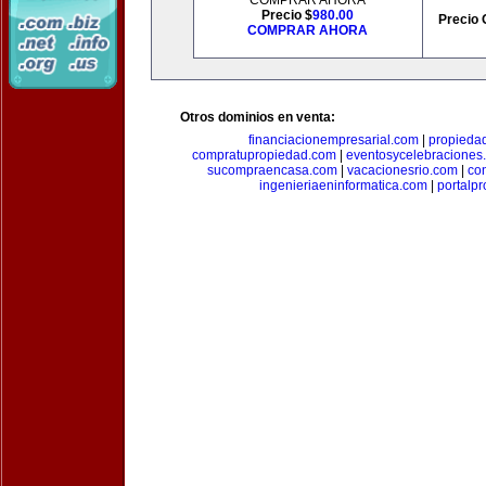
COMPRAR AHORA
Precio $
980.00
Precio 
COMPRAR AHORA
Otros dominios en venta:
financiacionempresarial.com
|
propieda
compratupropiedad.com
|
eventosycelebraciones
sucompraencasa.com
|
vacacionesrio.com
|
co
ingenieriaeninformatica.com
|
portalp