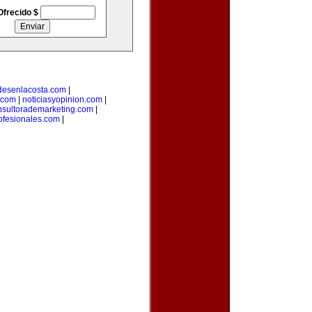
Ofrecido $
desenlacosta.com
|
.com
|
noticiasyopinion.com
|
nsultorademarketing.com
|
rofesionales.com
|