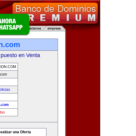
on.com
 puesto en Venta
NION.COM
.com
oticias
n.com
tas
ealizar una Oferta