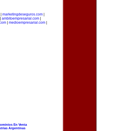
|
marketingdeseguros.com
|
|
ambitoempresarial.com
|
.com
|
medioempresarial.com
|
ominios En Venta
strias Argentinas