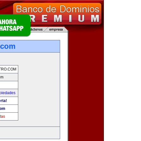
o.com
TRO.COM
om
opiedades
rta!
com
tas