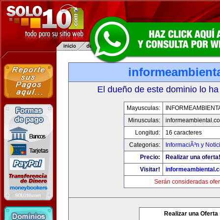
informeambient
El dueño de este dominio lo ha
Mayusculas:
INFORMEAMBIENT
Minusculas:
informeambiental.c
Longitud:
16 caracteres
Categorias:
InformaciÃ³n y Notic
Precio:
Realizar una oferta
Visitar!
informeambiental.
Serán consideradas ofer
Realizar una Oferta