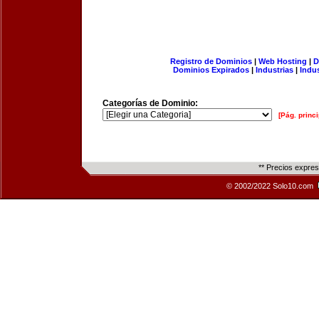
Registro de Dominios
|
Web Hosting
|
D
Dominios Expirados
|
Industrias
|
Indu
Categorías de Dominio:
[Pág. princi
** Precios expre
© 2002/2022 Solo10.com