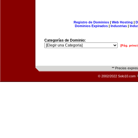
Registro de Dominios
|
Web Hosting
|
D
Dominios Expirados
|
Industrias
|
Indu
Categorías de Dominio:
[Pág. princi
** Precios expre
© 2002/2022 Solo10.com