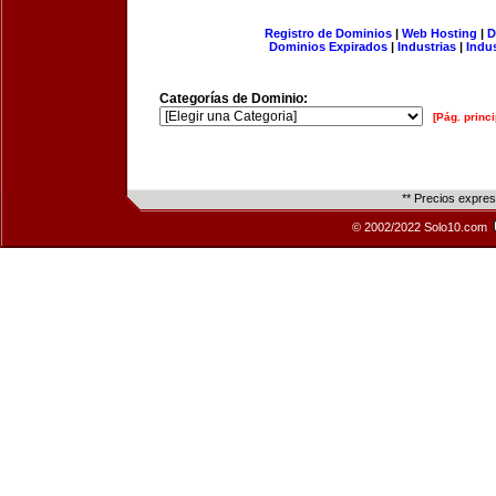
Registro de Dominios
|
Web Hosting
|
D
Dominios Expirados
|
Industrias
|
Indu
Categorías de Dominio:
[Pág. princi
** Precios expre
© 2002/2022 Solo10.com