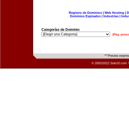
Registro de Dominios
|
Web Hosting
|
D
Dominios Expirados
|
Industrias
|
Indu
Categorías de Dominio:
[Pág. princi
** Precios expre
© 2002/2022 Solo10.com