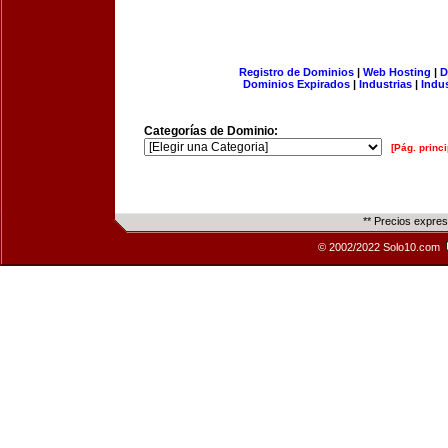
Registro de Dominios
|
Web Hosting
|
D
Dominios Expirados
|
Industrias
|
Indu
Categorías de Dominio:
[Pág. princi
** Precios expre
© 2002/2022 Solo10.com