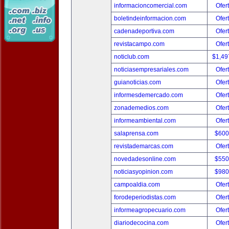
informacioncomercial.com
Ofer
boletindeinformacion.com
Ofer
cadenadeportiva.com
Ofer
revistacampo.com
Ofer
noticlub.com
$1,49
noticiasempresariales.com
Ofer
guianoticias.com
Ofer
informesdemercado.com
Ofer
zonademedios.com
Ofer
informeambiental.com
Ofer
salaprensa.com
$600
revistademarcas.com
Ofer
novedadesonline.com
$550
noticiasyopinion.com
$980
campoaldia.com
Ofer
forodeperiodistas.com
Ofer
informeagropecuario.com
Ofer
diariodecocina.com
Ofer