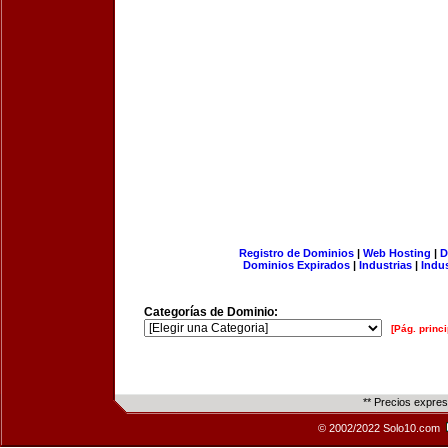
Registro de Dominios
|
Web Hosting
|
D
Dominios Expirados
|
Industrias
|
Indu
Categorías de Dominio:
[Pág. princi
** Precios expre
© 2002/2022 Solo10.com