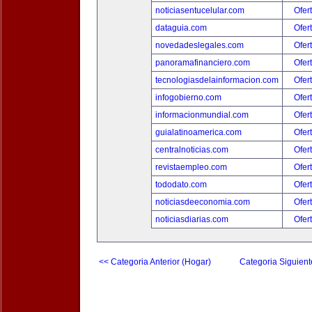
noticiasentucelular.com
Ofer
dataguia.com
Ofer
novedadeslegales.com
Ofer
panoramafinanciero.com
Ofer
tecnologiasdelainformacion.com
Ofer
infogobierno.com
Ofer
informacionmundial.com
Ofer
guialatinoamerica.com
Ofer
centralnoticias.com
Ofer
revistaempleo.com
Ofer
tododato.com
Ofer
noticiasdeeconomia.com
Ofer
noticiasdiarias.com
Ofer
<< Categoria Anterior (Hogar)
Categoria Siguient