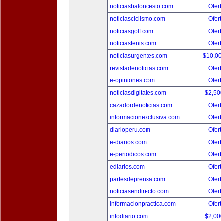
noticiasbaloncesto.com
Ofer
noticiasciclismo.com
Ofer
noticiasgolf.com
Ofer
noticiastenis.com
Ofer
noticiasurgentes.com
$10,0
revistadenoticias.com
Ofer
e-opiniones.com
Ofer
noticiasdigitales.com
$2,50
cazadordenoticias.com
Ofer
informacionexclusiva.com
Ofer
diarioperu.com
Ofer
e-diarios.com
Ofer
e-periodicos.com
Ofer
ediarios.com
Ofer
partesdeprensa.com
Ofer
noticiasendirecto.com
Ofer
informacionpractica.com
Ofer
infodiario.com
$2,00