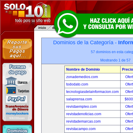
Dominios de la Categoría -
Infor
57 dominios en esta categ
Mostrando 1 de 57
Nombre de Dominio
Precio
zonademedios.com
Ofer
tododato.com
Ofer
tecnologiasdelainformacion.com
Ofer
salaprensa.com
$600
revistaempleo.com
Ofer
revistadenoticias.com
Ofer
revistademarcas.com
Ofer
revistacampo.com
Ofer