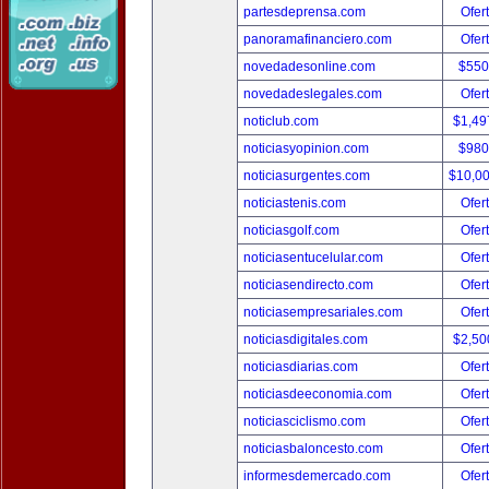
partesdeprensa.com
Ofer
panoramafinanciero.com
Ofer
novedadesonline.com
$550
novedadeslegales.com
Ofer
noticlub.com
$1,49
noticiasyopinion.com
$980
noticiasurgentes.com
$10,0
noticiastenis.com
Ofer
noticiasgolf.com
Ofer
noticiasentucelular.com
Ofer
noticiasendirecto.com
Ofer
noticiasempresariales.com
Ofer
noticiasdigitales.com
$2,50
noticiasdiarias.com
Ofer
noticiasdeeconomia.com
Ofer
noticiasciclismo.com
Ofer
noticiasbaloncesto.com
Ofer
informesdemercado.com
Ofer