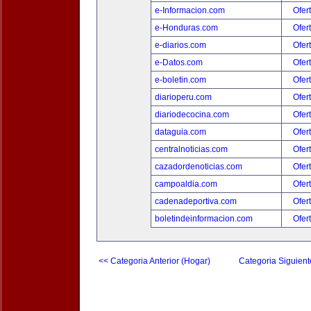
e-Informacion.com
Ofer
e-Honduras.com
Ofer
e-diarios.com
Ofer
e-Datos.com
Ofer
e-boletin.com
Ofer
diarioperu.com
Ofer
diariodecocina.com
Ofer
dataguia.com
Ofer
centralnoticias.com
Ofer
cazadordenoticias.com
Ofer
campoaldia.com
Ofer
cadenadeportiva.com
Ofer
boletindeinformacion.com
Ofer
<< Categoria Anterior (Hogar)
Categoria Siguient