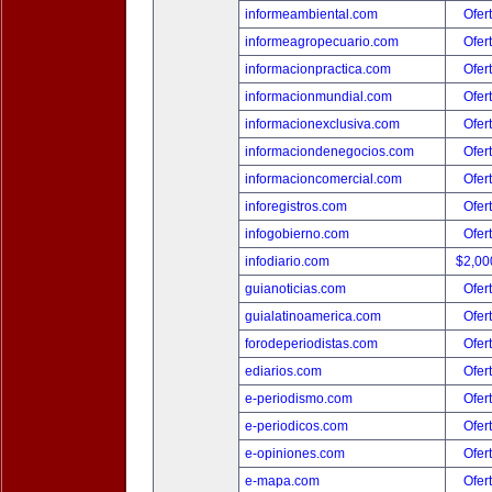
informeambiental.com
Ofer
informeagropecuario.com
Ofer
informacionpractica.com
Ofer
informacionmundial.com
Ofer
informacionexclusiva.com
Ofer
informaciondenegocios.com
Ofer
informacioncomercial.com
Ofer
inforegistros.com
Ofer
infogobierno.com
Ofer
infodiario.com
$2,00
guianoticias.com
Ofer
guialatinoamerica.com
Ofer
forodeperiodistas.com
Ofer
ediarios.com
Ofer
e-periodismo.com
Ofer
e-periodicos.com
Ofer
e-opiniones.com
Ofer
e-mapa.com
Ofer